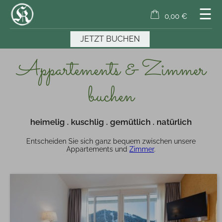
☰
0,00 €
×
Warenkorb ist leer
JETZT BUCHEN
Appartements & Zimmer
buchen
heimelig . kuschlig . gemütlich . natürlich
Entscheiden Sie sich ganz bequem zwischen unsere
Appartements und
Zimmer
.