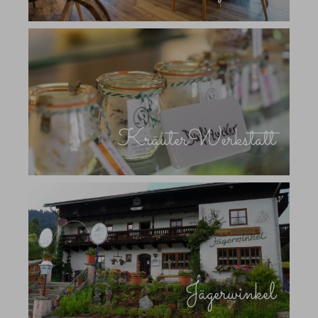
KräuterWerkstatt
Jägerwinkel