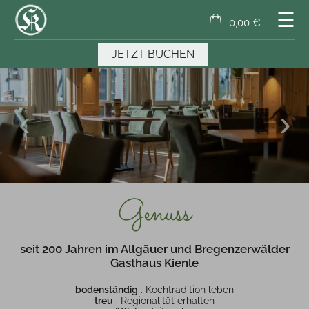
☰
0,00 €
×
Warenkorb ist leer
JETZT BUCHEN
Genuss
seit 200 Jahren im Allgäuer und Bregenzerwälder
Gasthaus Kienle
bodenständig
. Kochtradition leben
treu
. Regionalität erhalten