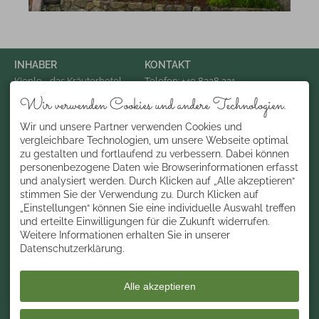
INHABER
KONTAKT
Kienle - das Kräuterhotel
Telefon: +49 8328 221
Konrad Kienle
Telefax: +49 8328 92492 325
Wir verwenden Cookies und andere Technologien.
Dorfplatz 3
Email: info@hotel-kienle.de
87538 Balderschwang
Deutschland
Wir und unsere Partner verwenden Cookies und
ÜBER UNS
vergleichbare Technologien, um unsere Webseite optimal
zu gestalten und fortlaufend zu verbessern. Dabei können
Gelebte Allgäuer und
Bregenzerwälder
personenbezogene Daten wie Browserinformationen erfasst
Gasthaustradition . Ehrliche
und analysiert werden. Durch Klicken auf „Alle akzeptieren“
Herzlichkeit und echte
stimmen Sie der Verwendung zu. Durch Klicken auf
Gastfreundschaft . seit über
„Einstellungen“ können Sie eine individuelle Auswahl treffen
200 Jahren
und erteilte Einwilligungen für die Zukunft widerrufen.
Weitere Informationen erhalten Sie in unserer
Datenschutzerklärung.
Alle akzeptieren
Facebook
Instagram
YouTube