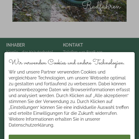
Radfahren
INHABER
KONTAKT
Kienle - das Kräuterhotel
Telefon: +49 8328 221
Konrad Kienle
Telefax: +49 8328 92492 325
Wir verwenden Cookies und andere Technologien.
Dorfplatz 3
Email: info@hotel-kienle.de
87538 Balderschwang
Deutschland
Wir und unsere Partner verwenden Cookies und
ÜBER UNS
vergleichbare Technologien, um unsere Webseite optimal
zu gestalten und fortlaufend zu verbessern. Dabei können
Gelebte Allgäuer und
Bregenzerwälder
personenbezogene Daten wie Browserinformationen erfasst
Gasthaustradition . Ehrliche
und analysiert werden. Durch Klicken auf „Alle akzeptieren“
Herzlichkeit und echte
stimmen Sie der Verwendung zu. Durch Klicken auf
Gastfreundschaft . seit über
200 Jahren
„Einstellungen“ können Sie eine individuelle Auswahl treffen
und erteilte Einwilligungen für die Zukunft widerrufen.
Weitere Informationen erhalten Sie in unserer
Datenschutzerklärung.