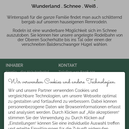
Wunderland . Schnee . Weiß .
Winterspaß für die ganze Familie findet man auch schlitternd
bergab auf unseren hauseigenen Rennrodeln.
Rodeln ist eine wunderbare Möglichkeit sich im Schnee
auszutoben. Sie können hier unsere angelegte Rodelbahn von
der Oberen Socherhütte bis ins Tal oder einen der
verschneiten Balderschwanger Hügel wählen.
INHABER
KONTAKT
Kienle - das Kräuterhotel
Telefon: +49 8328 221
Konrad Kienle
Telefax: +49 8328 92492 325
Wir verwenden Cookies und andere Technologien.
Dorfplatz 3
Email: info@hotel-kienle.de
87538 Balderschwang
Deutschland
Wir und unsere Partner verwenden Cookies und
ÜBER UNS
vergleichbare Technologien, um unsere Webseite optimal
zu gestalten und fortlaufend zu verbessern. Dabei können
Gelebte Allgäuer und
Bregenzerwälder
personenbezogene Daten wie Browserinformationen erfasst
Gasthaustradition . Ehrliche
und analysiert werden. Durch Klicken auf „Alle akzeptieren“
Herzlichkeit und echte
stimmen Sie der Verwendung zu. Durch Klicken auf
Gastfreundschaft . seit über
200 Jahren
„Einstellungen“ können Sie eine individuelle Auswahl treffen
und erteilte Einwilligungen für die Zukunft widerrufen.