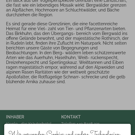
Ein Blick aus der Vogelperspektive offenbart eine Landschaft,
die fast wie ein lebendiges Mosaik wirkt: Bergwälder grenzen
an Alpflächen, Hochmoore an Schluchtwälder, und Bäche
durchziehen die Region.
Es sind gerade diese Grenzlinien, die eine facettenreiche
Heimat für eine Viel- zahl von Tier- und Pflanzenarten bieten.
Das Birkhuhn, das den Übergangs- bereich vom Bergwald ins
offene Gelände bewohnt, und der majestätische Rothirsch, der
in Rudeln lebt, finden ihre Zuflucht im Naturpark. Nicht selten
berichten unsere Gäste von Begegnungen und
Beobachtungen. In den Berg- wäldern leben schützenswerte
Arten wie das Auerhuhn, Haselhuhn, Weiß- rückenspecht,
Dreizehenspecht und Sperlingskauz. Weißtannen und Eiben
ragen majestätisch empor, während auf den Alpweiden und
alpinen Rasen Raritäten wie der weltweit geschützte
Apollofalter, die Rotflügelige Schnarr- schrecke und die gelb
blühende Arnika zuhause sind.
INHABER
KONTAKT
Kienle - das Kräuterhotel
Telefon: +49 8328 221
Konrad Kienle
Telefax: +49 8328 92492 325
Wir verwenden Cookies und andere Technologien.
Dorfplatz 3
Email: info@hotel-kienle.de