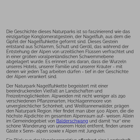
Die Geschichte dieses Naturparks ist so faszinierend wie das
einzigartige Konglomeratgestein, der Nagelfluh, aus dem die
Gipfel der Nagelfluhkette geformt sind. Dieses Gestein
entstand aus Schlamm, Schutt und Geröll, das während der
Entstehung der Alpen von urzeitlichen Flüssen verfrachtet und
in einer großen voralpenländischen Schwemmebene
abgelagert wurde. Es erinnert uns daran, dass die Wurzeln
unseres Hotels, unserer Familie und unserer Kräuter - mit
denen wir jeden Tag arbeiten dürfen - tief in der Geschichte
der Alpen verankert sind.
Der Naturpark Nagelfluhkette begeistert mit einer
beeindruckenden Vielfalt an Landschaften und
Freizeitmöglichkeiten. Alpweiden mit nicht weniger als 290
verschiedenen Pflanzenarten, Hochlagenmoore von
unvergleichlicher Schönheit, und Weißtannenwälder, prägen
den Naturpark Region. Hier findet man über 500 Alpen, die die
höchste Alpdichte im gesamten Alpenraum auf- weisen. Allein
im Gemeindegebiet von
Balderschwang
und damit “nur” eine
schöne Wanderung von unserem Hotel entfernt, finden unsere
Gäste x Senn- alpen sowie x Alpen mit Jungvieh.