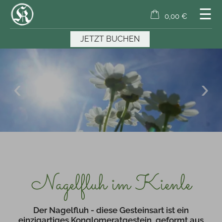
☰
0,00 €
×
Warenkorb ist leer
JETZT BUCHEN
Nagelfluh im Kienle
Der Nagelfluh - diese Gesteinsart ist ein
einzigartiges Konglomeratgestein, geformt aus